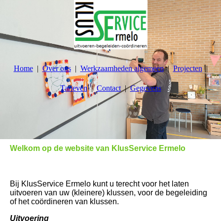
Home
Over ons
Werkzaamheden algemeen
Projecten
Tarieven
Contact
Gegevens
Welkom op de website van KlusService Ermelo
Bij KlusService Ermelo kunt u terecht voor het laten
uitvoeren van uw (kleinere) klussen, voor de begeleiding
of het coördineren van klussen.
Uitvoering